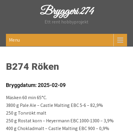
Skip
Bryggeri 274
to
content
Ett rent hobbyprojekt
Menu
B274 Röken
Bryggdatum: 2025-02-09
Mäsken 60 min 65°C.
3800 g Pale Ale – Castle Malting EBC 5-6 – 82,9%
250 g Torvrökt malt
250 g Rostat korn – Heyermann EBC 1000-1300 – 3,9%
400 g Chokladmalt – Castle Malting EBC 900 – 0,9%