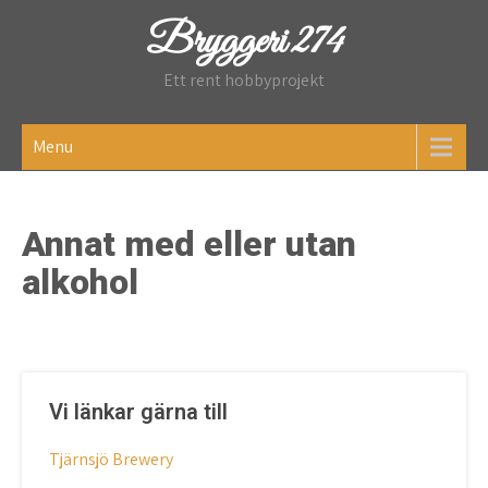
Skip
Bryggeri 274
to
content
Ett rent hobbyprojekt
Menu
Annat med eller utan
alkohol
Vi länkar gärna till
Tjärnsjö Brewery