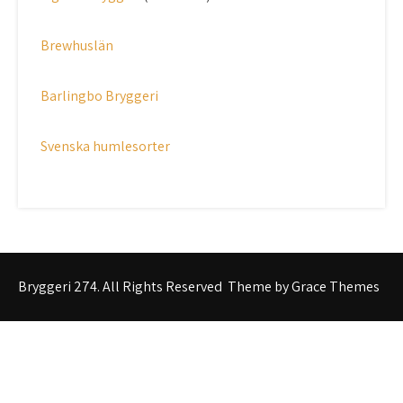
Brewhuslän
Barlingbo Bryggeri
Svenska humlesorter
Bryggeri 274. All Rights Reserved
Theme by Grace Themes