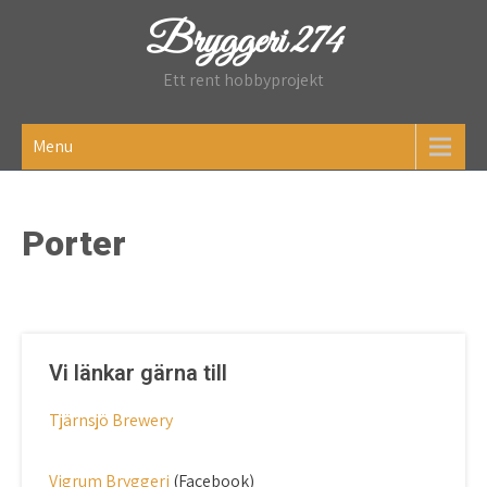
Skip
Bryggeri 274
to
content
Ett rent hobbyprojekt
Menu
Porter
Vi länkar gärna till
Tjärnsjö Brewery
Vigrum Bryggeri
(Facebook)