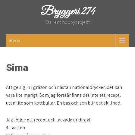
Skip
Bryggeri 274
to
content
Ett rent hobbyprojekt
Menu
Sima
Att ge sig in i gråzon och nästan nationaldrycker, det kan
vara lite marigt. Som jag förstår finns det inte
ett
recept,
utan lite som köttbullar. En bas och sen blir det skillnad.
Jag följde ett recept och lackade ur direkt.
4 l vatten