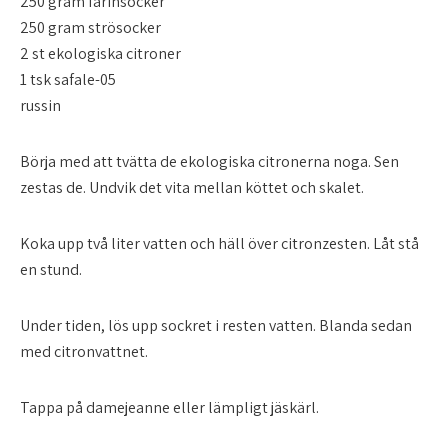
250 gram farinsocker
250 gram strösocker
2 st ekologiska citroner
1 tsk safale-05
russin
Börja med att tvätta de ekologiska citronerna noga. Sen
zestas de. Undvik det vita mellan köttet och skalet.
Koka upp två liter vatten och häll över citronzesten. Låt stå
en stund.
Under tiden, lös upp sockret i resten vatten. Blanda sedan
med citronvattnet.
Tappa på damejeanne eller lämpligt jäskärl.